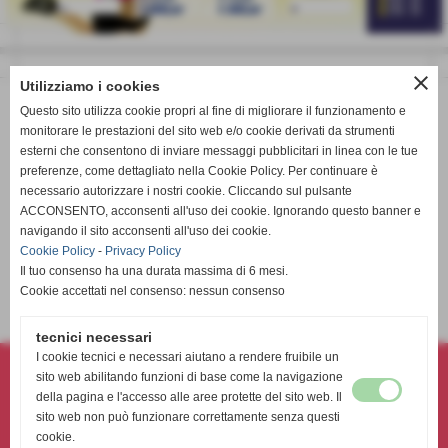
close
Utilizziamo i cookies
Questo sito utilizza cookie propri al fine di migliorare il funzionamento e
monitorare le prestazioni del sito web e/o cookie derivati da strumenti
esterni che consentono di inviare messaggi pubblicitari in linea con le tue
preferenze, come dettagliato nella Cookie Policy. Per continuare è
necessario autorizzare i nostri cookie. Cliccando sul pulsante
ACCONSENTO, acconsenti all'uso dei cookie. Ignorando questo banner e
navigando il sito acconsenti all'uso dei cookie.
Cookie Policy
-
Privacy Policy
Il tuo consenso ha una durata massima di 6 mesi.
9° Lotteria Athena Volley sbt a.s.d. 2025
Cookie accettati nel consenso: nessun consenso
elenco completo
tecnici necessari
Athena volley sbt asd- associazione sportiva dilettantistica
I cookie tecnici e necessari aiutano a rendere fruibile un
sito web abilitando funzioni di base come la navigazione
Via Torino, 231 - 63074 - San Benedetto del Tronto (AP)
della pagina e l'accesso alle aree protette del sito web. Il
P.I. 02180360444 C.F 91040510447
sito web non può funzionare correttamente senza questi
Tel. 338-8992459
cookie.