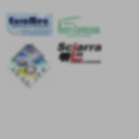
La pallavolo contro la
violenza sulle donne: nel
week end su tutti i campi
un “Minuto di Rumore”