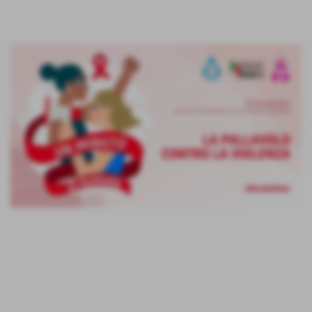
23-11-2023 14:35
-
Ufficio Stampa - Segreteria
La Federazione Italiana Pallavolo, la Lega Pallavolo
Serie A Femminile e la Lega Pallavolo Serie A Maschile
aderiranno alla “Giornata Internazionale contro la
violenza sulle Donne” indetta dall’ONU per sabato 25
novembre con l’iniziativa “Un Minuto di Rumore”.