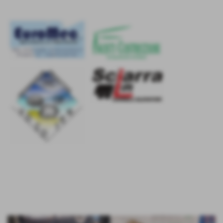
Derby in 2° div.: Niudò
vince
13-11-2023 00:46
-
Ufficio Stampa - Segreteria