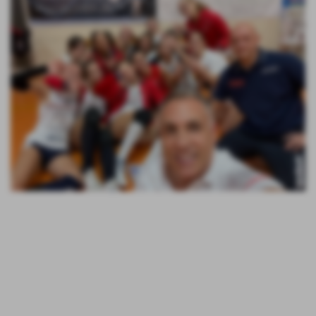
Si è disputata la terza giornata di campionato della
seconda divisione femminile girone A. Per le nostre
ragazze della Niudò Athena Volley SBT oggi si giocava
in trasferta e la squadra da battere era la Riviera Samb
Volley Azzurra.Sono scese in campo Veronica Bardho,
Cristina Felcini, Vittoria Perozzi, Sara Catalano, Chiara