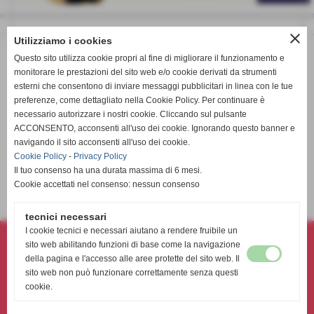
close
Utilizziamo i cookies
Questo sito utilizza cookie propri al fine di migliorare il funzionamento e
monitorare le prestazioni del sito web e/o cookie derivati da strumenti
esterni che consentono di inviare messaggi pubblicitari in linea con le tue
preferenze, come dettagliato nella Cookie Policy. Per continuare è
necessario autorizzare i nostri cookie. Cliccando sul pulsante
ACCONSENTO, acconsenti all'uso dei cookie. Ignorando questo banner e
navigando il sito acconsenti all'uso dei cookie.
Cookie Policy
-
Privacy Policy
Il tuo consenso ha una durata massima di 6 mesi.
9° Lotteria Athena Volley sbt a.s.d. 2025
Cookie accettati nel consenso: nessun consenso
elenco completo
tecnici necessari
Athena volley sbt asd- associazione sportiva dilettantistica
I cookie tecnici e necessari aiutano a rendere fruibile un
sito web abilitando funzioni di base come la navigazione
Via Torino, 231 - 63074 - San Benedetto del Tronto (AP)
della pagina e l'accesso alle aree protette del sito web. Il
P.I. 02180360444 C.F 91040510447
sito web non può funzionare correttamente senza questi
Tel. 338-8992459
cookie.
athenavolley@gmail.com