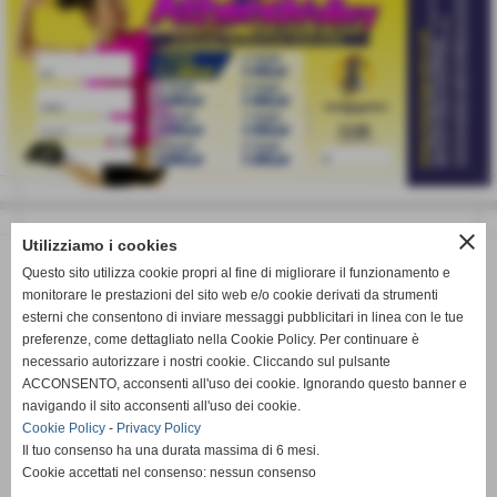
close
Utilizziamo i cookies
Questo sito utilizza cookie propri al fine di migliorare il funzionamento e
monitorare le prestazioni del sito web e/o cookie derivati da strumenti
esterni che consentono di inviare messaggi pubblicitari in linea con le tue
preferenze, come dettagliato nella Cookie Policy. Per continuare è
necessario autorizzare i nostri cookie. Cliccando sul pulsante
ACCONSENTO, acconsenti all'uso dei cookie. Ignorando questo banner e
navigando il sito acconsenti all'uso dei cookie.
Cookie Policy
-
Privacy Policy
Il tuo consenso ha una durata massima di 6 mesi.
9° Lotteria Athena Volley sbt a.s.d. 2025
Cookie accettati nel consenso: nessun consenso
elenco completo