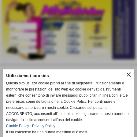
close
Utilizziamo i cookies
Questo sito utilizza cookie propri al fine di migliorare il funzionamento e
monitorare le prestazioni del sito web e/o cookie derivati da strumenti
esterni che consentono di inviare messaggi pubblicitari in linea con le tue
preferenze, come dettagliato nella Cookie Policy. Per continuare è
necessario autorizzare i nostri cookie. Cliccando sul pulsante
ACCONSENTO, acconsenti all'uso dei cookie. Ignorando questo banner e
navigando il sito acconsenti all'uso dei cookie.
Cookie Policy
-
Privacy Policy
Il tuo consenso ha una durata massima di 6 mesi.
9° Lotteria Athena Volley sbt a.s.d. 2025