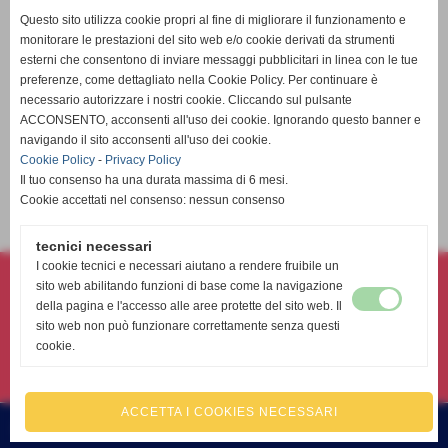
Questo sito utilizza cookie propri al fine di migliorare il funzionamento e
monitorare le prestazioni del sito web e/o cookie derivati da strumenti
esterni che consentono di inviare messaggi pubblicitari in linea con le tue
preferenze, come dettagliato nella Cookie Policy. Per continuare è
necessario autorizzare i nostri cookie. Cliccando sul pulsante
ACCONSENTO, acconsenti all'uso dei cookie. Ignorando questo banner e
navigando il sito acconsenti all'uso dei cookie.
Cookie Policy
-
Privacy Policy
Il tuo consenso ha una durata massima di 6 mesi.
9° Lotteria Athena Volley sbt a.s.d. 2025
Cookie accettati nel consenso: nessun consenso
elenco completo
tecnici necessari
Athena volley sbt asd- associazione sportiva dilettantistica
I cookie tecnici e necessari aiutano a rendere fruibile un
sito web abilitando funzioni di base come la navigazione
Via Torino, 231 - 63074 - San Benedetto del Tronto (AP)
della pagina e l'accesso alle aree protette del sito web. Il
P.I. 02180360444 C.F 91040510447
sito web non può funzionare correttamente senza questi
Tel. 338-8992459
cookie.
athenavolley@gmail.com
Codice FIPAV 09.043.0196
ACCETTA I COOKIES NECESSARI
Realizzazione siti web www.sitoper.it