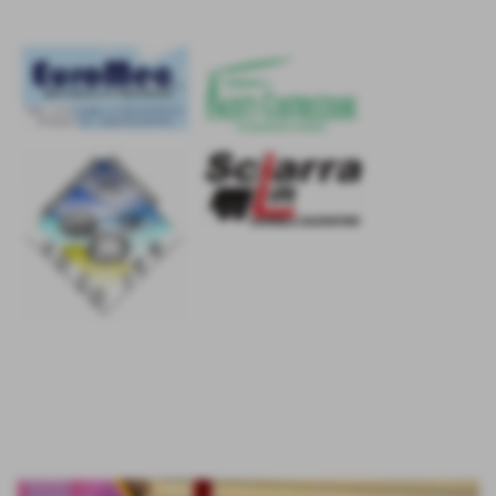
Il derby della D va alla
Tecno Athena
29-10-2023 18:57
-
Ufficio Stampa - Segreteria