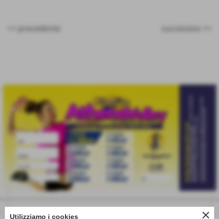
<< precedente
successivo >>
eventi
close
Utilizziamo i cookies