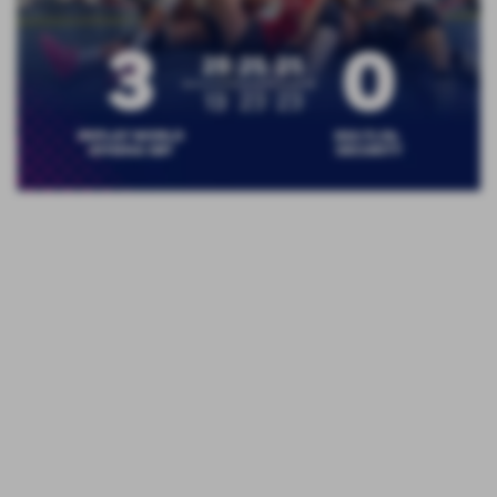
🏐Se è vero che la soddisfazione nel tagliare un
traguardo è direttamente proporzionale agli ostacoli
che si incontrano lungo il percorso, allora questa
salvezza ha il sapore di uno scudetto.
Un cammino iniziato tra tante difficoltà. Atlete che
hanno fatto scelte diverse. Altre che sono salite in
prima squadra. Inevitabili cambi di ruolo. Giocatrici alla
loro prima esperienza in categoria, e non solo. Niente
di strano, sia chiaro, ma... Tra alti e bassi iniziamo a