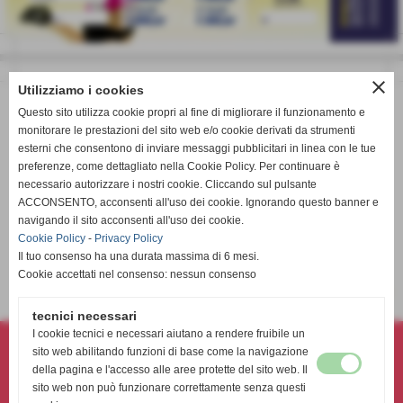
close
Utilizziamo i cookies
Questo sito utilizza cookie propri al fine di migliorare il funzionamento e
monitorare le prestazioni del sito web e/o cookie derivati da strumenti
esterni che consentono di inviare messaggi pubblicitari in linea con le tue
preferenze, come dettagliato nella Cookie Policy. Per continuare è
necessario autorizzare i nostri cookie. Cliccando sul pulsante
ACCONSENTO, acconsenti all'uso dei cookie. Ignorando questo banner e
navigando il sito acconsenti all'uso dei cookie.
Cookie Policy
-
Privacy Policy
Il tuo consenso ha una durata massima di 6 mesi.
9° Lotteria Athena Volley sbt a.s.d. 2025
Cookie accettati nel consenso: nessun consenso
elenco completo
tecnici necessari
Athena volley sbt asd- associazione sportiva dilettantistica
I cookie tecnici e necessari aiutano a rendere fruibile un
sito web abilitando funzioni di base come la navigazione
Via Torino, 231 - 63074 - San Benedetto del Tronto (AP)
della pagina e l'accesso alle aree protette del sito web. Il
P.I. 02180360444 C.F 91040510447
sito web non può funzionare correttamente senza questi
Tel. 338-8992459