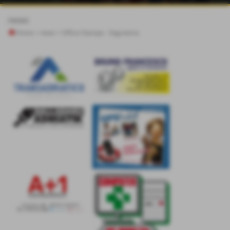
news
Home
>
news
>
Ufficio Stampa - Segreteria