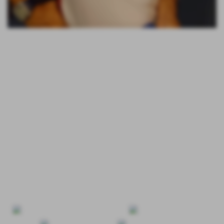
Dopo l´ottimo lavoro svolto nella scorsa Stagione, la
dirigenza Athena si è schierata compatta per
confermare il Coach Sauro Torresi in 1° Divisione
anche nella prossima Stagione 2017/18. La squadra
sarà potenziata con diversi innesti per ritentare l
´assalto alla conquista in campo della Serie D.
Unica partenza quella di Giulia Fanesi che per lavoro si
trasferirà fuori regione.
Si lavora sulla conferma degli Sponsor e sull´ingresso di
nuovi dirigenti per ampliare le collaborazioni.
Buon lavoro Sauro !!