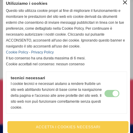
close
Utilizziamo i cookies
Questo sito utilizza cookie propri al fine di migliorare il funzionamento e
monitorare le prestazioni del sito web e/o cookie derivati da strumenti
esterni che consentono di inviare messaggi pubblicitari in linea con le tue
preferenze, come dettagliato nella Cookie Policy. Per continuare è
necessario autorizzare i nostri cookie. Cliccando sul pulsante
ACCONSENTO, acconsenti all'uso dei cookie. Ignorando questo banner e
navigando il sito acconsenti all'uso dei cookie.
Cookie Policy
-
Privacy Policy
Il tuo consenso ha una durata massima di 6 mesi.
9° Lotteria Athena Volley sbt a.s.d. 2025
Cookie accettati nel consenso: nessun consenso
elenco completo
tecnici necessari
Athena volley sbt asd- associazione sportiva dilettantistica
I cookie tecnici e necessari aiutano a rendere fruibile un
sito web abilitando funzioni di base come la navigazione
Via Torino, 231 - 63074 - San Benedetto del Tronto (AP)
della pagina e l'accesso alle aree protette del sito web. Il
P.I. 02180360444 C.F 91040510447
sito web non può funzionare correttamente senza questi
Tel. 338-8992459
cookie.
athenavolley@gmail.com
Codice FIPAV 09.043.0196
ACCETTA I COOKIES NECESSARI
Realizzazione siti web www.sitoper.it