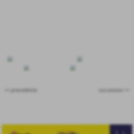
guadagnando un punto rispetto alla gara d´andata con
una davvero ottima avversaria.
Migliori
: Giobbi S.,Alessandrini
B.,Maravalle,Pacchioli,Principi, Balducci,Silla
<< precedente
successivo >>
eventi