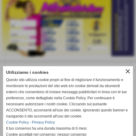
close
Utilizziamo i cookies
Questo sito utilizza cookie propri al fine di migliorare il funzionamento e
monitorare le prestazioni del sito web e/o cookie derivati da strumenti
esterni che consentono di inviare messaggi pubblicitari in linea con le tue
preferenze, come dettagliato nella Cookie Policy. Per continuare è
necessario autorizzare i nostri cookie. Cliccando sul pulsante
ACCONSENTO, acconsenti all'uso dei cookie. Ignorando questo banner e
navigando il sito acconsenti all'uso dei cookie.
Cookie Policy
-
Privacy Policy
Il tuo consenso ha una durata massima di 6 mesi.
9° Lotteria Athena Volley sbt a.s.d. 2025
Cookie accettati nel consenso: nessun consenso