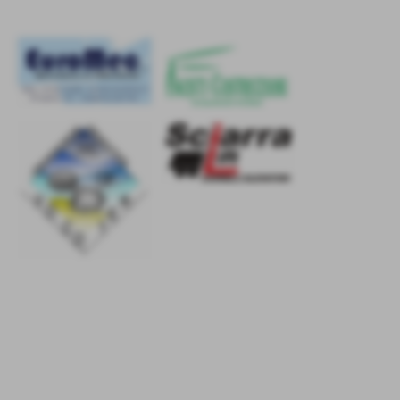
Punto guadagnato
23-03-2015 10:56
-
Ufficio Stampa - Segreteria
GPS Pocket-Athena volley sbt 2