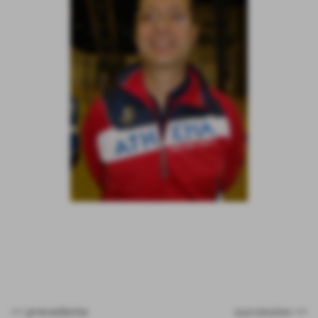
Ruolo:
Scoutman (Serie D)
<< precedente
successivo >>