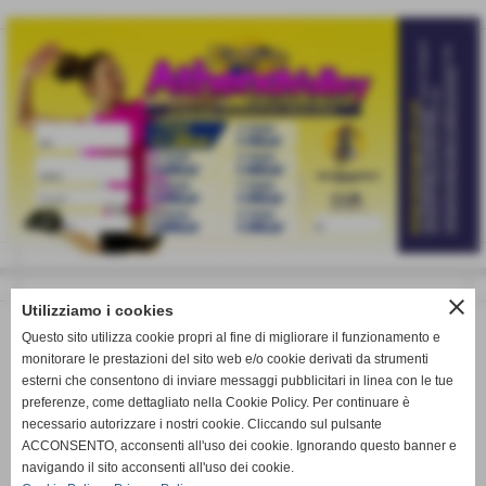
close
Utilizziamo i cookies
Questo sito utilizza cookie propri al fine di migliorare il funzionamento e
monitorare le prestazioni del sito web e/o cookie derivati da strumenti
esterni che consentono di inviare messaggi pubblicitari in linea con le tue
preferenze, come dettagliato nella Cookie Policy. Per continuare è
necessario autorizzare i nostri cookie. Cliccando sul pulsante
ACCONSENTO, acconsenti all'uso dei cookie. Ignorando questo banner e
navigando il sito acconsenti all'uso dei cookie.