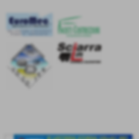
2° Lotteria: i biglietti
vincenti
25-10-2015 08:01
-
Ufficio Stampa - Segreteria