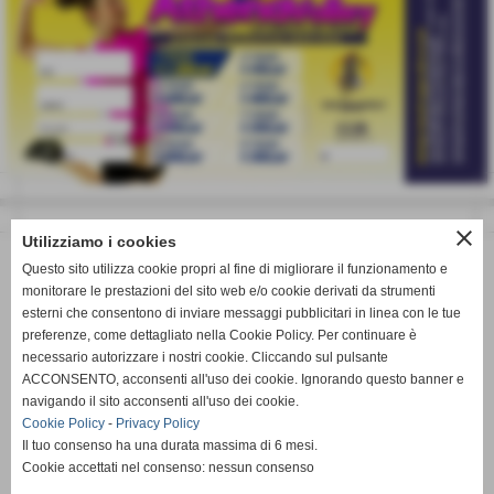
close
Utilizziamo i cookies
Questo sito utilizza cookie propri al fine di migliorare il funzionamento e
monitorare le prestazioni del sito web e/o cookie derivati da strumenti
esterni che consentono di inviare messaggi pubblicitari in linea con le tue
preferenze, come dettagliato nella Cookie Policy. Per continuare è
necessario autorizzare i nostri cookie. Cliccando sul pulsante
ACCONSENTO, acconsenti all'uso dei cookie. Ignorando questo banner e
navigando il sito acconsenti all'uso dei cookie.
Cookie Policy
-
Privacy Policy
Il tuo consenso ha una durata massima di 6 mesi.
9° Lotteria Athena Volley sbt a.s.d. 2025
Cookie accettati nel consenso: nessun consenso
elenco completo