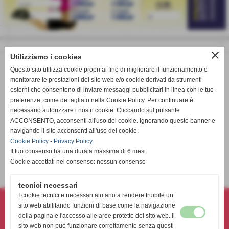
close
Utilizziamo i cookies
Questo sito utilizza cookie propri al fine di migliorare il funzionamento e
monitorare le prestazioni del sito web e/o cookie derivati da strumenti
esterni che consentono di inviare messaggi pubblicitari in linea con le tue
preferenze, come dettagliato nella Cookie Policy. Per continuare è
necessario autorizzare i nostri cookie. Cliccando sul pulsante
ACCONSENTO, acconsenti all'uso dei cookie. Ignorando questo banner e
navigando il sito acconsenti all'uso dei cookie.
Cookie Policy
-
Privacy Policy
Il tuo consenso ha una durata massima di 6 mesi.
9° Lotteria Athena Volley sbt a.s.d. 2025
Cookie accettati nel consenso: nessun consenso
elenco completo
tecnici necessari
Athena volley sbt asd- associazione sportiva dilettantistica
I cookie tecnici e necessari aiutano a rendere fruibile un
sito web abilitando funzioni di base come la navigazione
Via Torino, 231 - 63074 - San Benedetto del Tronto (AP)
della pagina e l'accesso alle aree protette del sito web. Il
P.I. 02180360444 C.F 91040510447
sito web non può funzionare correttamente senza questi